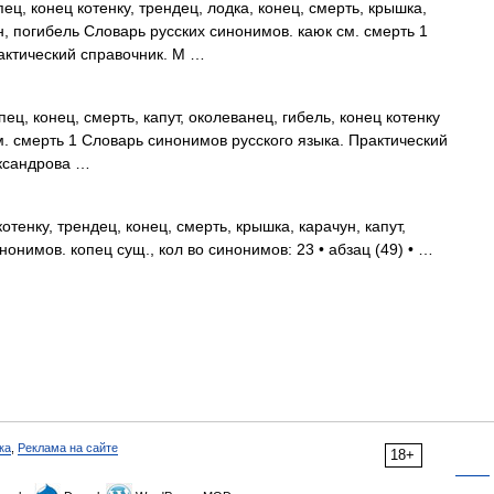
пец, конец котенку, трендец, лодка, конец, смерть, крышка,
ун, погибель Словарь русских синонимов. каюк см. смерть 1
актический справочник. М …
ец, конец, смерть, капут, околеванец, гибель, конец котенку
м. смерть 1 Словарь синонимов русского языка. Практический
ександрова …
отенку, трендец, конец, смерть, крышка, карачун, капут,
онимов. копец сущ., кол во синонимов: 23 • абзац (49) • …
ка
,
Реклама на сайте
18+