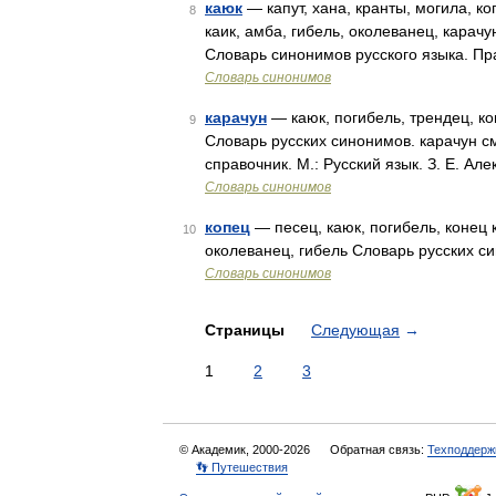
каюк
— капут, хана, кранты, могила, ко
8
каик, амба, гибель, околеванец, карач
Словарь синонимов русского языка. Пр
Словарь синонимов
карачун
— каюк, погибель, трендец, коп
9
Словарь русских синонимов. карачун с
справочник. М.: Русский язык. З. Е. Ал
Словарь синонимов
копец
— песец, каюк, погибель, конец к
10
околеванец, гибель Словарь русских син
Словарь синонимов
Страницы
Следующая
→
1
2
3
© Академик, 2000-2026
Обратная связь:
Техподдерж
👣 Путешествия