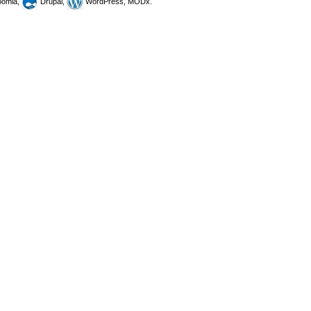
omla,
Drupal,
WordPress, MODx.