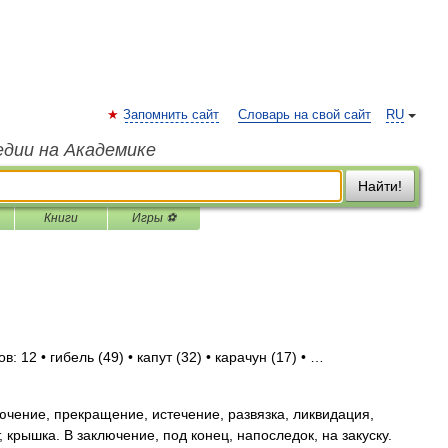
Запомнить сайт
Словарь на свой сайт
RU
едии на Академике
Найти!
Книги
Игры ⚽
: 12 • гибель (49) • капут (32) • карачун (17) • …
чение, прекращение, истечение, развязка, ликвидация,
т, крышка. В заключение, под конец, напоследок, на закуску.