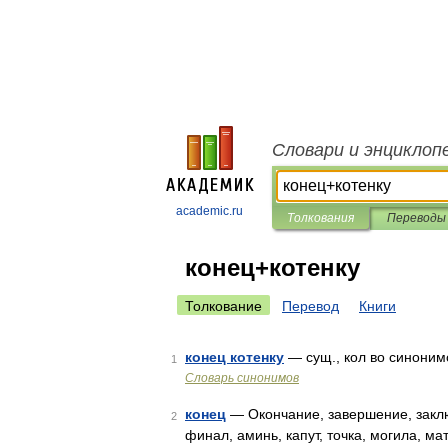
Словари и энциклоп
academic.ru
Толкования
Переводы
конец+котенку
Толкование
Перевод
Книги
конец котенку
— сущ., кол во синонимов
1
Словарь синонимов
конец
— Окончание, завершение, заклю
2
финал, аминь, капут, точка, могила, ма