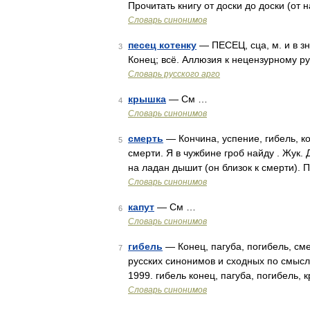
Прочитать книгу от доски до доски (от
Словарь синонимов
песец котенку
— ПЕСЕЦ, сца, м. и в зн.
3
Конец; всё. Аллюзия к нецензурному руг
Словарь русского арго
крышка
— См …
4
Словарь синонимов
смерть
— Кончина, успение, гибель, кон
5
смерти. Я в чужбине гроб найду . Жук. Д
на ладан дышит (он близок к смерти).
Словарь синонимов
капут
— См …
6
Словарь синонимов
гибель
— Конец, пагуба, погибель, сме
7
русских синонимов и сходных по смыслу
1999. гибель конец, пагуба, погибель, 
Словарь синонимов