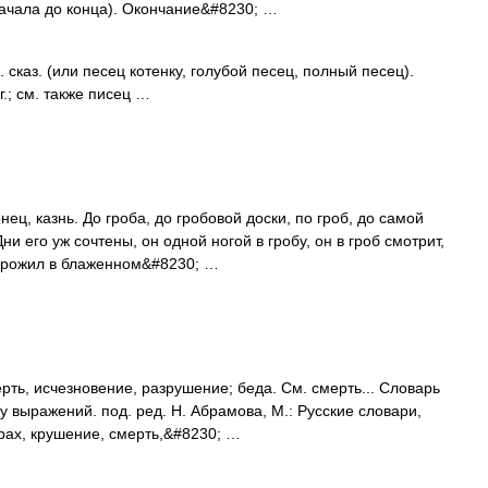
 начала до конца). Окончание&#8230; …
 сказ. (или песец котенку, голубой песец, полный песец).
.; см. также писец …
ец, казнь. До гроба, до гробовой доски, по гроб, до самой
ни его уж сочтены, он одной ногой в гробу, он в гроб смотрит,
 Прожил в блаженном&#8230; …
рть, исчезновение, разрушение; беда. См. смерть... Словарь
 выражений. под. ред. Н. Абрамова, М.: Русские словари,
крах, крушение, смерть,&#8230; …